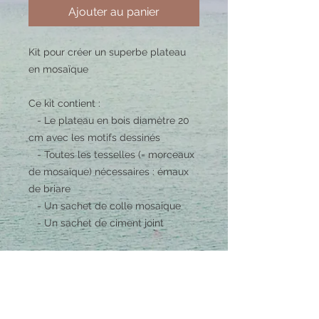
Ajouter au panier
Kit pour créer un superbe plateau
en mosaïque
Ce kit contient :
- Le plateau en bois diamètre 20
cm avec les motifs dessinés
- Toutes les tesselles (= morceaux
de mosaïque) nécessaires : émaux
de briare
- Un sachet de colle mosaique
- Un sachet de ciment joint
et bien sûr le modèle et le mode
d'emploi, étape par étape !
N'hésitez pas, vous allez être fier de