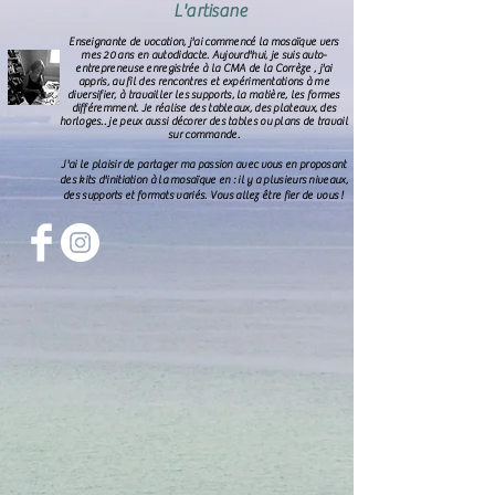
L'artisane
Enseignante de vocation, j'ai commencé la mosaïque vers
mes 20 ans en
autodidacte
. Aujourd'hui, je suis auto-
entrepreneuse enregistrée à la CMA de la Corrèze , j'ai
appris, au fil des rencontres et expérimentations à me
diversifier, à travailler les supports, la matière, les formes
différemment. Je réalise des tableaux, des plateaux, des
horloges.. je peux aussi décorer des tables ou plans de travail
sur commande.
J'ai le plaisir de partager ma passion avec vous en proposant
des kits d'initiation à la mosaïque en : il y a plusieurs niveaux,
des supports et formats variés. Vous allez être fier de vous !