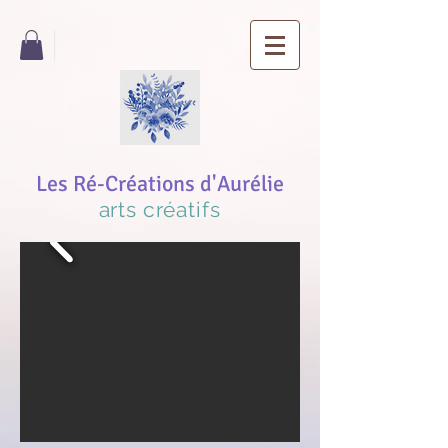
Les Ré-Créations d'Aurélie
arts créatifs