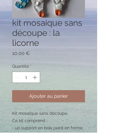
kit mosaique sans
découpe : la
licorne
Prix
10,00 €
Quantité
*
Ajouter au panier
Kit mosaïque sans découpe.
Ce kit comprend :
- un support en bois peint en forme
de licorne