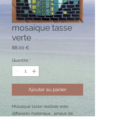
mosaique tasse
verte
Prix
88,00 €
Quantité
*
Ajouter au panier
Mosaique tasse réalisée avec
différents matériaux : émaux de
briare mat et brillants, pâte de verre,
mosaïque en résine, verre américain,