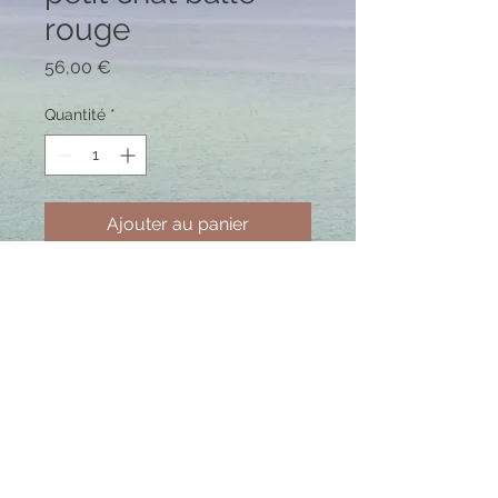
rouge
Prix
56,00 €
Quantité
*
Ajouter au panier
Mosaique petit chat noir jouant avec
sa balle rouge.
Réalisé en émaux de Briare.
Envois / retours