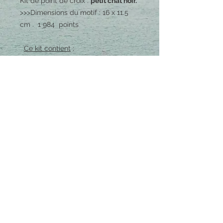
Kit de point de croix :
petit chat noir.
>>>Dimensions du motif : 16 x 11.5
cm . 1 984 points
Ce kit contient
:
- le modèle sous forme de grille
- de la toile Aïda blanche 5,5
points/cm : coupon de 20 x 20 cm
- un tambour à broder
- les fils nécessaires
- une aiguille spéciale point de croix
- les instructions pour débuter
Possibilité de changer la couleur >
me contacter
Envois / retours