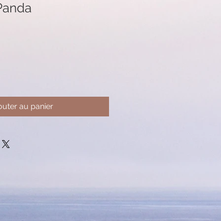
Panda
outer au panier